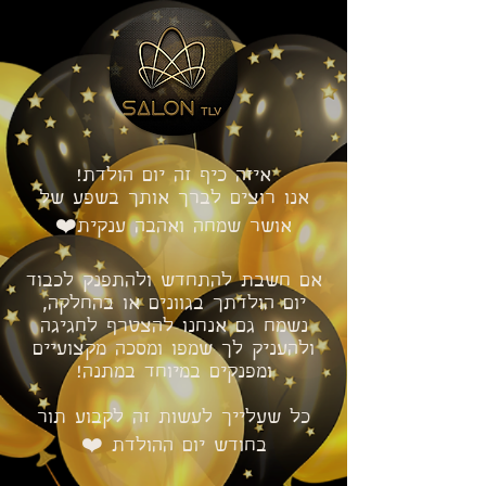
איזה כיף זה יום הולדת!
אנו רוצים לברך אותך בשפע של
אושר שמחה ואהבה ענקית❤️
אם חשבת להתחדש ולהתפנק לכבוד
יום הולדתך בגוונים או בהחלקה,
נשמח גם אנחנו להצטרף לחגיגה
ולהעניק לך שמפו ומסכה מקצועיים
ומפנקים במיוחד במתנה!
כל שעלייך לעשות זה לקבוע תור
בחודש יום ההולדת ❤️